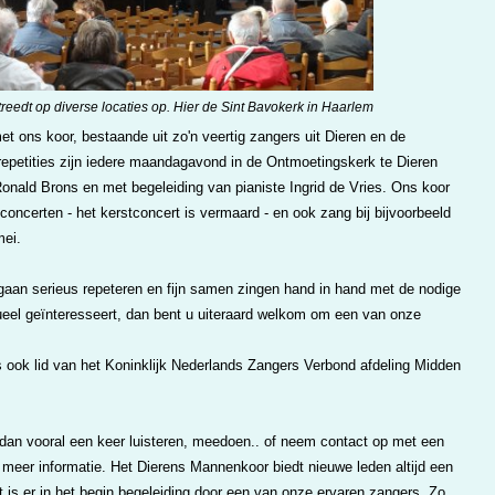
reedt op diverse locaties op. Hier de Sint Bavokerk in Haarlem
et ons koor, bestaande uit zo'n veertig zangers uit Dieren en de
epetities zijn iedere maandagavond in de Ontmoetingskerk te Dieren
 Ronald Brons en met begeleiding van pianiste Ingrid de Vries. Ons koor
concerten - het kerstconcert is vermaard - en ook zang bij bijvoorbeeld
mei.
gaan serieus repeteren en fijn samen zingen hand in hand met de nodige
ueel geïnteresseert, dan bent u uiteraard welkom om een van onze
 ook lid van het Koninklijk Nederlands Zangers Verbond afdeling Midden
an vooral een keer luisteren, meedoen.. of neem contact op met een
meer informatie. Het Dierens Mannenkoor biedt nieuwe leden altijd een
s er in het begin begeleiding door een van onze ervaren zangers. Zo