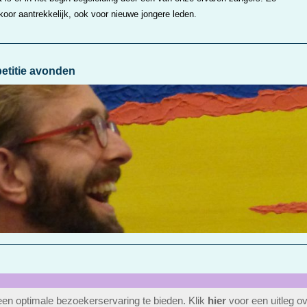
oor aantrekkelijk, ook voor nieuwe jongere leden.
petitie avonden
en optimale bezoekerservaring te bieden. Klik
hier
voor een uitleg o
412744
bezoekers
login