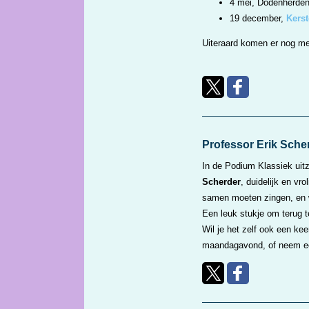
4 mei, Dodenherde
19 december,
Kerst
Uiteraard komen er nog me
Professor Erik Scher
In de Podium Klassiek uit
Scherder
, duidelijk en vr
samen moeten zingen, en w
Een leuk stukje om terug t
Wil je het zelf ook een ke
maandagavond, of neem ee