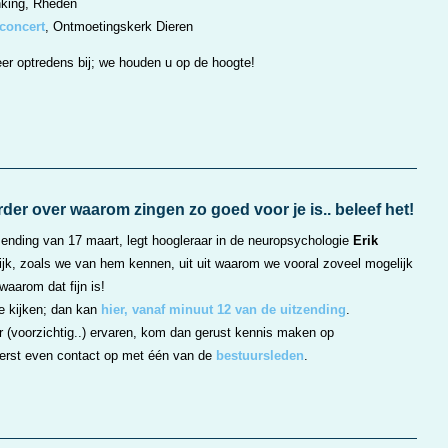
nking, Rheden
concert
, Ontmoetingskerk Dieren
er optredens bij; we houden u op de hoogte!
der over waarom zingen zo goed voor je is.. beleef het!
zending van 17 maart, legt hoogleraar in de neuropsychologie
Erik
olijk, zoals we van hem kennen, uit uit waarom we vooral zoveel mogelijk
aarom dat fijn is!
e kijken; dan kan
hier, vanaf minuut 12 van de uitzending
.
er (voorzichtig..) ervaren, kom dan gerust kennis maken op
rst even contact op met één van de
bestuursleden
.