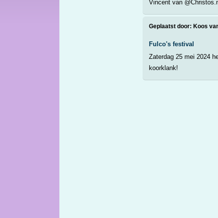
Vincent van @Christos.n
Geplaatst door:
Koos van
Fulco's festival
Zaterdag 25 mei 2024 het
koorklank!