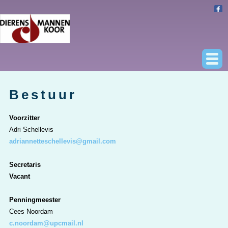
Bestuur
Voorzitter
Adri Schellevis
adriannetteschellevis@gmail.com
Secretaris
Vacant
Penningmeester
Cees Noordam
c.noordam@upcmail.nl