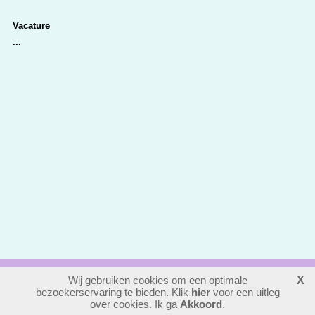
Vacature
...
Wij gebruiken cookies om een optimale
X
bezoekerservaring te bieden. Klik
412931
bezoekers
hier
voor een uitleg
login
over cookies. Ik ga
Akkoord
.
website maken
laatste wijziging: 01-06-2026